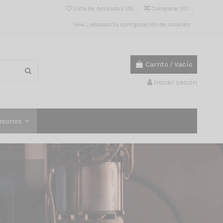
Lista de deseados (
0
)
Comparar (
0
)
new_releases
Tu configuración de cookies
Carrito
/
Vacío
Iniciar sesión
esorios