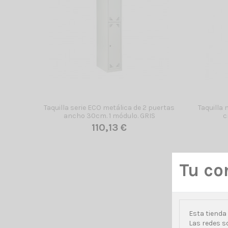
Taquilla serie ECO metálica de 2 puertas
Taquilla 
ancho 30cm. 1 módulo. GRIS
c
110,13 €
Tu co
Esta tienda 
Las redes so