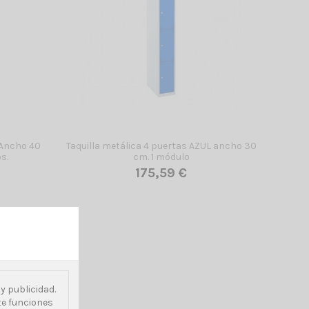
 Ancho 40
Taquilla metálica 4 puertas AZUL ancho 30
s.
cm. 1 módulo
175,59 €
y publicidad.
rte funciones