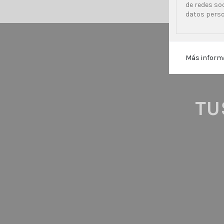
de redes so
datos perso
TU