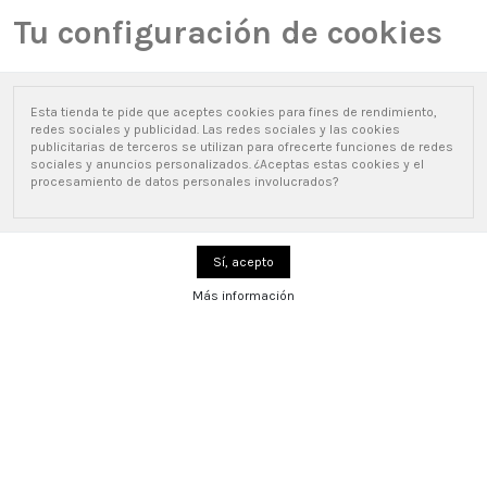
Lista de deseados (
0
)
Comparar (
0
)
Tu configuración de cookies
new_releases
Esta tienda te pide que aceptes cookies para fines de rendimiento,
0
redes sociales y publicidad. Las redes sociales y las cookies
publicitarias de terceros se utilizan para ofrecerte funciones de redes
sociales y anuncios personalizados. ¿Aceptas estas cookies y el
procesamiento de datos personales involucrados?
Inicio
Taquillas montadas
Taquilla 3 puertas
Taquillas 3 puerta 2 módulos
formando 6 taquillas
Taquillas 3 puerta 2 módulos formando 6
taquillas
Precio: de más bajo a más alto
9