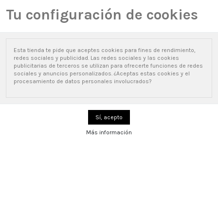
Lista de deseados (
0
)
Comparar (
0
)
Tu configuración de cookies
new_releases
Esta tienda te pide que aceptes cookies para fines de rendimiento,
0
redes sociales y publicidad. Las redes sociales y las cookies
publicitarias de terceros se utilizan para ofrecerte funciones de redes
sociales y anuncios personalizados. ¿Aceptas estas cookies y el
procesamiento de datos personales involucrados?
Inicio
Taquillas montadas
Taquilla metálica 3 puertas ROJO ancho 30cm 2
módulos