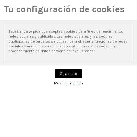
Lista de deseados (
0
)
Comparar (
0
)
Tu configuración de cookies
new_releases
Esta tienda te pide que aceptes cookies para fines de rendimiento,
0
redes sociales y publicidad. Las redes sociales y las cookies
publicitarias de terceros se utilizan para ofrecerte funciones de redes
sociales y anuncios personalizados. ¿Aceptas estas cookies y el
procesamiento de datos personales involucrados?
Inicio
Taquillas montadas
Taquillas montadas
Precio: de más bajo a más alto
24